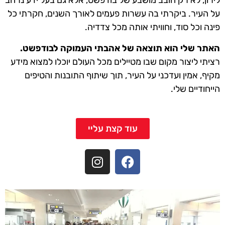
לירון, לא רק חובב מושבע של בודפשט, אלא גם בעל ידע נרחב
על העיר. ביקרתי בה עשרות פעמים לאורך השנים, חקרתי כל
פינה וכל סוד, וחוויתי אותה מכל צדדיה.
האתר שלי הוא תוצאה של אהבתי העמוקה לבודפשט.
רציתי ליצור מקום שבו מטיילים מכל העולם יוכלו למצוא מידע
מקיף, אמין ועדכני על העיר, תוך שיתוף התובנות והטיפים
הייחודיים שלי.
עוד קצת עליי