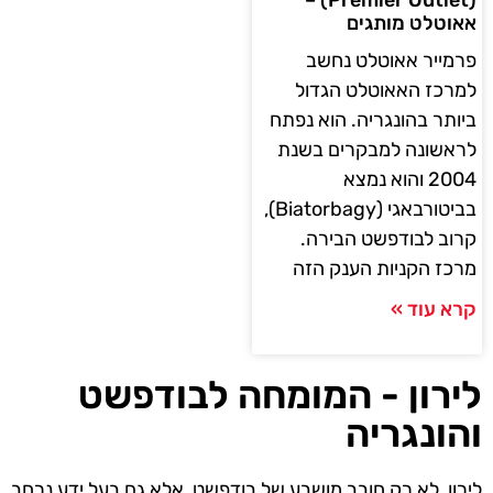
(Premier Outlet) –
אאוטלט מותגים
פרמייר אאוטלט נחשב
למרכז האאוטלט הגדול
ביותר בהונגריה. הוא נפתח
לראשונה למבקרים בשנת
2004 והוא נמצא
בביטורבאגי (Biatorbagy),
קרוב לבודפשט הבירה.
מרכז הקניות הענק הזה
קרא עוד »
לירון - המומחה לבודפשט
והונגריה
לירון, לא רק חובב מושבע של בודפשט, אלא גם בעל ידע נרחב