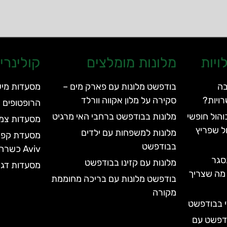
ויות
מלונות מומלצים
קולינרי
בה
בודפשט מלונות עם פארק מים –
מסעדות מיש
ויות?
סקירה על מלון אקווה וורלד
הרופטופים 
הול חופשי
מלונות בבודפשט ברחבי האי מרגיט
מסעדות צמח
ל שפריץ
מלונות למשפחות עם ילדים
בבודפשט
Aviv כשרה
סגר
מלונות עם קזינו בבודפשט
מסעדות דגי
עד 2028 | כל מה שצריך
בודפשט מלונות עם בריכה מחוממת
מקורה
י בבודפשט
ודפשט עם