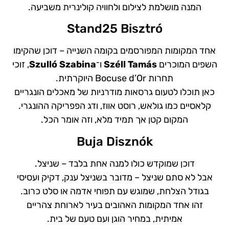
המנה מושלמת לצילום ולחוויה קולינרית משביעה.
Stand25 Bisztró
אחד המקומות המפורסמים בקומה השנייה – דוכן שהקימו
השפים המוכרים
Széll Tamás
ו־
Szulló Szabina
, זוכי
תחרות Bocuse d’Or היוקרתית.
כאן תוכלו לטעום גרסאות מודרניות של מאכלים הונגריים
קלאסיים כמו גולאש, רוסט אווז, ודג הפפריקה ההונגרי.
המקום קטן אך תמיד מלא, וזה אומר הכל.
Buja Disznók
דוכן שמוקדש כולו למנה אחת בלבד – שניצל.
אבל לא סתם שניצל – מדובר בשניצל ענק, דקיק ועסיסי
בגודל הצלחת, שמוגש עם תפוחי אדמה או סלט כרוב.
זהו אחד המקומות האהובים בעיר לארוחת צהריים
אמיתית, במחיר הוגן ועם טעם של בית.