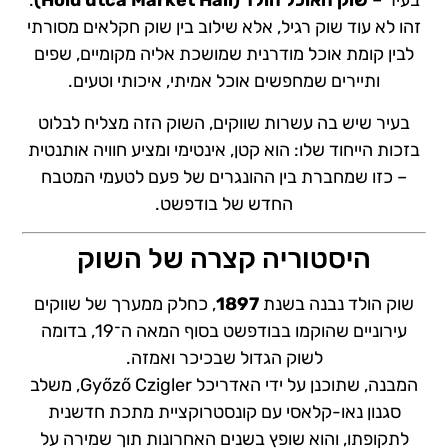
בעיר –
שוק האוכל הולד (Hold utca Market Hall)
.
זהו לא עוד שוק רגיל, אלא שילוב בין שוק חקלאים מסורתי
לבין קומת אוכל מודרנית שמושכת אליה מקומיים, שפים
ותיירים שמחפשים אוכל אמיתי, איכותי וטעים.
בעיר שיש בה עשרות שווקים, השוק הזה מצליח לבלוט
בזכות הייחוד שלו: הוא קטן, אינטימי ומציע חוויה אותנטית
– כזו שמחברת בין ההונגרים של פעם לטעמי המטבח
החדש של בודפשט.
היסטוריה קצרה של השוק
שוק הולד נבנה בשנת
1897
, כחלק ממערך של שווקים
עירוניים שהוקמו בבודפשט בסוף המאה ה־19, בדומה
לשוק הגדול שבכיכר ואמזה.
המבנה, שתוכנן על ידי האדריכל Győző Czigler, משלב
סגנון נאו-קלאסי עם קונסטרוקציית מתכת חדשנית
לתקופתו, והוא שופץ בשנים האחרונות תוך שמירה על