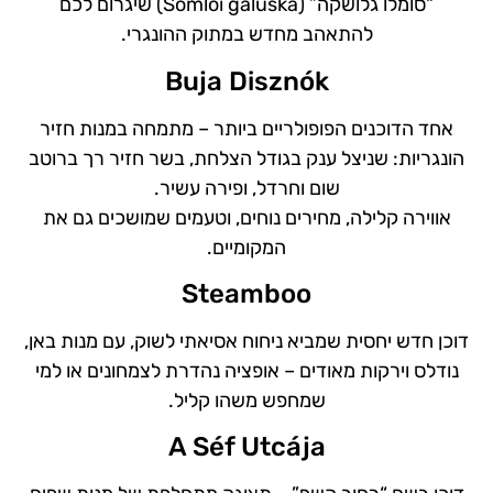
“סומלו גלושקה” (Somlói galuska) שיגרום לכם
להתאהב מחדש במתוק ההונגרי.
Buja Disznók
אחד הדוכנים הפופולריים ביותר – מתמחה במנות חזיר
הונגריות: שניצל ענק בגודל הצלחת, בשר חזיר רך ברוטב
שום וחרדל, ופירה עשיר.
אווירה קלילה, מחירים נוחים, וטעמים שמושכים גם את
המקומיים.
Steamboo
דוכן חדש יחסית שמביא ניחוח אסיאתי לשוק, עם מנות באן,
נודלס וירקות מאודים – אופציה נהדרת לצמחונים או למי
שמחפש משהו קליל.
A Séf Utcája