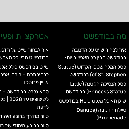
מה בבודפשט
אטרקציות ופעיל
איך לבחור שייט על הדנובה
איך לבחור שייט על הדנו
בבודפשט מבין כל האפשרויות?
בבודפשט מבין כל האפשר
פסל המלך שטפן הקדוש (Statue
שייט בבודפשט כולל אלכו
of St. Stephen) בבודפשט
לבחירתכם – בירה, אפרו
או יין פרוסקו
פסל הנסיכה הקטנה (Little
Princess Statue) בבודפשט
ספא גלרט בבודפשט – נ
לשיפוצים 
שוק האוכל Hold utca בבודפשט
לדעת
טיילת הדנובה (Danube
סיור מודרך ברובע היהוד
Promenade)
סיור ברובע היהודי של ב