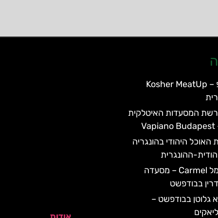
ה
כשר מיטאפ – Kosher MeatUp
ית
רשת המסעדות האיטלקית
V
 האוכל היהודי בהונגריה
הודית-ההונגרית
מסעדת כרמל Carmel – מסעדה
רין בבודפשט
 גלוטן בבודפשט –
יאקים
אודות