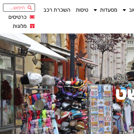
ב
מסעדות
טיסות
השכרת רכב
כרטיסים
מלונות
שט