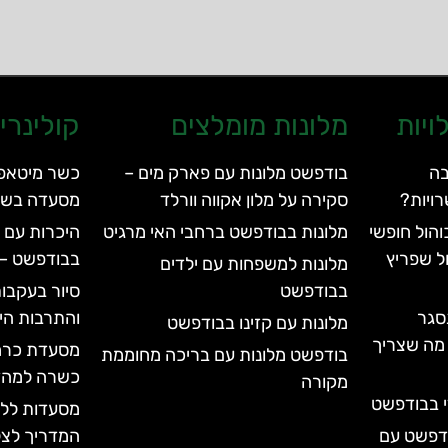
ויות
מלונות מומלצים
קולינרי
בה
בודפשט מלונות עם פארק מים –
ויות?
סקירה על מלון אקווה וורלד
מסעדה בשר
הול חופשי
מלונות בבודפשט ברחבי האי מרגיט
היכרות עם 
ל שפריץ
בבודפשט – apiano Budapest
מלונות למשפחות עם ילדים
בבודפשט
סיור בעקבות
סגר
והתרבות הי
מלונות עם קזינו בבודפשט
עד 2028 | כל מה שצריך
בודפשט מלונות עם בריכה מחוממת
כשרה למהד
מקורה
י בבודפשט
מסעדות ללא
ודפשט עם
המדריך לצל