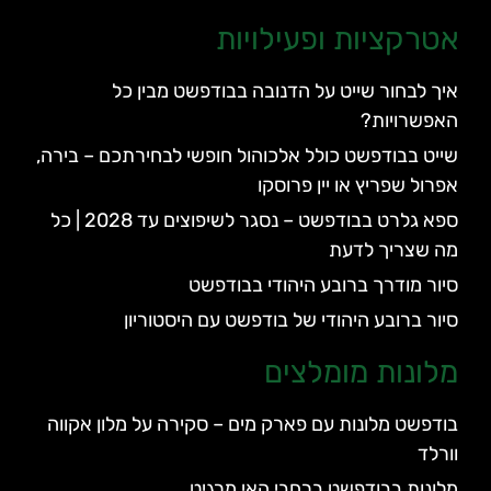
אטרקציות ופעילויות
איך לבחור שייט על הדנובה בבודפשט מבין כל
האפשרויות?
שייט בבודפשט כולל אלכוהול חופשי לבחירתכם – בירה,
אפרול שפריץ או יין פרוסקו
ספא גלרט בבודפשט – נסגר לשיפוצים עד 2028 | כל
מה שצריך לדעת
סיור מודרך ברובע היהודי בבודפשט
סיור ברובע היהודי של בודפשט עם היסטוריון
מלונות מומלצים
בודפשט מלונות עם פארק מים – סקירה על מלון אקווה
וורלד
מלונות בבודפשט ברחבי האי מרגיט