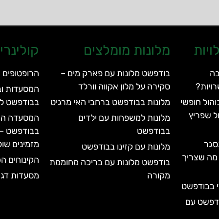
ויות
מלונות מומלצים
קולינרי
בה
בודפשט מלונות עם פארק מים –
הרופטופים 
ויות?
סקירה על מלון אקווה וורלד
המסעדות וב
הול חופשי
מלונות בבודפשט ברחבי האי מרגיט
בבודפשט לא
ל שפריץ
מלונות למשפחות עם ילדים
המסעדה החד
בבודפשט
בבודפשט – 
סגר
מזמינים שול
מלונות עם קזינו בבודפשט
עד 2028 | כל מה שצריך
הקינוחים הכ
בודפשט מלונות עם בריכה מחוממת
מקורה
מסעדות דגי
י בבודפשט
ודפשט עם