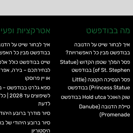
מה בבודפשט
אטרקציות ופעיל
איך לבחור שייט על הדנובה
איך לבחור שייט על הדנו
בבודפשט מבין כל האפשרויות?
בבודפשט מבין כל האפשר
פסל המלך שטפן הקדוש (Statue
שייט בבודפשט כולל אלכו
of St. Stephen) בבודפשט
לבחירתכם – בירה, אפרו
או יין פרוסקו
פסל הנסיכה הקטנה (Little
Princess Statue) בבודפשט
ספא גלרט בבודפשט – נ
לשיפוצים 
שוק האוכל Hold utca בבודפשט
לדעת
טיילת הדנובה (Danube
סיור מודרך ברובע היהוד
Promenade)
סיור ברובע היהודי של ב
היסטוריון