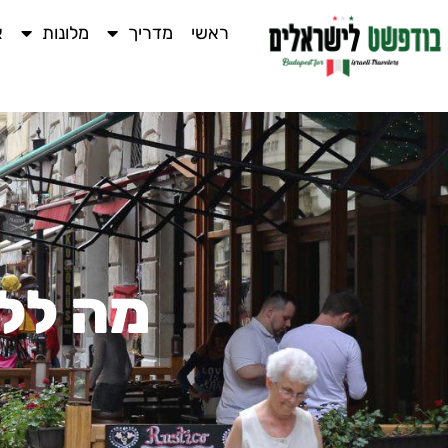
ראשי
מדריך
מלונות
א
מה לל