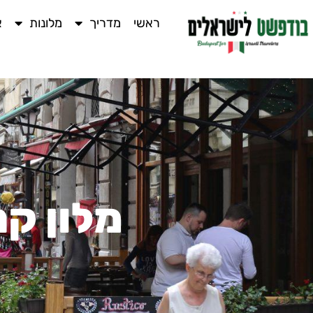
ראשי
מדריך
מלונות
א
מלון ק