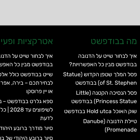
מה בבודפשט
אטרקציות ופעיל
איך לבחור שייט על הדנובה
איך לבחור שייט על הדנו
בבודפשט מבין כל האפשרויות?
בבודפשט מבין כל האפשר
פסל המלך שטפן הקדוש (Statue
שייט בבודפשט כולל אלכו
of St. Stephen) בבודפשט
לבחירתכם – בירה, אפרו
או יין פרוסקו
פסל הנסיכה הקטנה (Little
Princess Statue) בבודפשט
ספא גלרט בבודפשט – נ
לשיפוצים 
שוק האוכל Hold utca בבודפשט
לדעת
טיילת הדנובה (Danube
סיור מודרך ברובע היהוד
Promenade)
סיור ברובע היהודי של ב