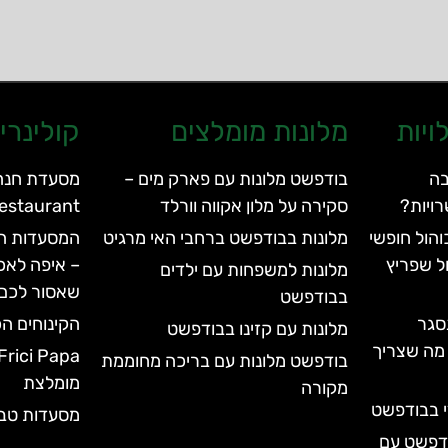
ויות
מלונות מומלצים
קולינרי
בה
בודפשט מלונות עם פארק מים –
ויות?
סקירה על מלון אקווה וורלד
rden Restaurant
הול חופשי
מלונות בבודפשט ברחבי האי מרגיט
המסעדות המ
ל שפריץ
– איפה לאכ
מלונות למשפחות עם ילדים
שאסור לכם
בבודפשט
סגר
הקינוחים הכ
מלונות עם קזינו בבודפשט
עד 2028 | כל מה שצריך
בודפשט מלונות עם בריכה מחוממת
מומלצת
מקורה
י בבודפשט
מסעדות טבע
ודפשט עם