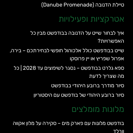
טיילת הדנובה (Danube Promenade)
אטרקציות ופעילויות
איך לבחור שייט על הדנובה בבודפשט מבין כל
האפשרויות?
שייט בבודפשט כולל אלכוהול חופשי לבחירתכם – בירה,
אפרול שפריץ או יין פרוסקו
ספא גלרט בבודפשט – נסגר לשיפוצים עד 2028 | כל
מה שצריך לדעת
סיור מודרך ברובע היהודי בבודפשט
סיור ברובע היהודי של בודפשט עם היסטוריון
מלונות מומלצים
בודפשט מלונות עם פארק מים – סקירה על מלון אקווה
וורלד