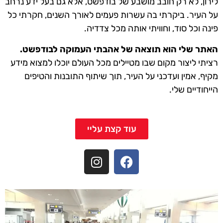
לירון, לא רק חובב מושבע של בודפשט, אלא גם בעל ידע נרחב
על העיר. ביקרתי בה עשרות פעמים לאורך השנים, חקרתי כל
פינה וכל סוד, וחוויתי אותה מכל צדדיה.
האתר שלי הוא תוצאה של אהבתי העמוקה לבודפשט.
רציתי ליצור מקום שבו מטיילים מכל העולם יוכלו למצוא מידע
מקיף, אמין ועדכני על העיר, תוך שיתוף התובנות והטיפים
הייחודיים שלי.
עוד קצת עליי