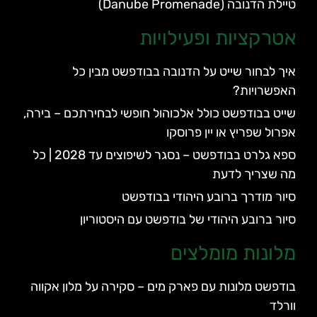
טיילת הדנובה (Danube Promenade)
אטרקציות ופעילויות
איך לבחור שייט על הדנובה בבודפשט מבין כל
האפשרויות?
שייט בבודפשט כולל אלכוהול חופשי לבחירתכם – בירה,
אפרול שפריץ או יין פרוסקו
ספא גלרט בבודפשט – נסגר לשיפוצים עד 2028 | כל
מה שצריך לדעת
סיור מודרך ברובע היהודי בבודפשט
סיור ברובע היהודי של בודפשט עם היסטוריון
מלונות מומלצים
בודפשט מלונות עם פארק מים – סקירה על מלון אקווה
וורלד