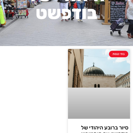
בודפשט
בתי כנסת
סיור ברובע היהודי של