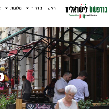
ראשי
מדריך
מלונות
א
ס