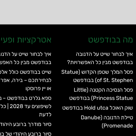
מה בבודפשט
אטרקציות ופעיל
איך לבחור שייט על הדנובה
איך לבחור שייט על הדנו
בבודפשט מבין כל האפשרויות?
בבודפשט מבין כל האפשר
פסל המלך שטפן הקדוש (Statue
שייט בבודפשט כולל אלכו
of St. Stephen) בבודפשט
לבחירתכם – בירה, אפרו
או יין פרוסקו
פסל הנסיכה הקטנה (Little
Princess Statue) בבודפשט
ספא גלרט בבודפשט – נ
לשיפוצים 
שוק האוכל Hold utca בבודפשט
לדעת
טיילת הדנובה (Danube
סיור מודרך ברובע היהוד
Promenade)
סיור ברובע היהודי של ב