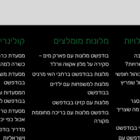
ויות
מלונות מומלצים
קולינרי
בה
בודפשט מלונות עם פארק מים –
ויות?
סקירה על מלון אקווה וורלד
כשרה למהד
הול חופשי
מלונות בבודפשט ברחבי האי מרגיט
ל שפריץ
בבודפשט
מלונות למשפחות עם ילדים
בבודפשט
המסעדות וב
סגר
בבודפשט לא
מלונות עם קזינו בבודפשט
עד 2028 | כל מה שצריך
בודפשט מלונות עם בריכה מחוממת
אכול כפי י
מקורה
י בבודפשט
מדריך בוד
ודפשט עם
וישראליות