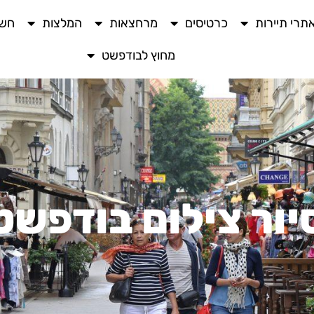
תרי תיירות
כרטיסים
מרחצאות
המלצות
חשו
מחוץ לבודפשט
יור צילום בודפשט