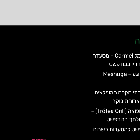
ה
מסעדת כרמל Carmel – מסעדה
רין בבודפשט
מסעדת משוגע – Meshuga
תי הקפה המומלצים
רוחת בוקר
מסעדת טרופואה (Trófea Grill) –
כולתך בבודפשט
פשט למסעדות כשרות