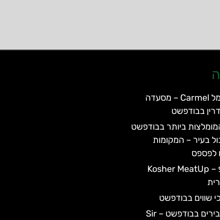
ה
מסעדת כרמל Carmel – מסעדה
רין בבודפשט
ומלצות ביותר בבודפשט
ול בעיר – המקומות
 לפספס
כשר מיטאפ – Kosher MeatUp
ית
י שווים בבודפשט
מסעדת האבירים בבודפשט – Sir