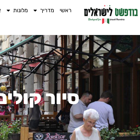
ראשי
מדריך
מלונות
א
סיור קולינ