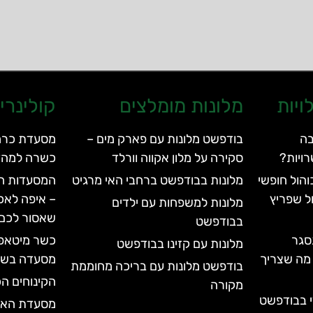
ויות
מלונות מומלצים
קולינרי
בה
בודפשט מלונות עם פארק מים –
ויות?
סקירה על מלון אקווה וורלד
כשרה למהד
הול חופשי
מלונות בבודפשט ברחבי האי מרגיט
המסעדות המ
ל שפריץ
– איפה לאכ
מלונות למשפחות עם ילדים
שאסור לכם
בבודפשט
סגר
מלונות עם קזינו בבודפשט
עד 2028 | כל מה שצריך
מסעדה בשר
בודפשט מלונות עם בריכה מחוממת
הקינוחים הכ
מקורה
י בבודפשט