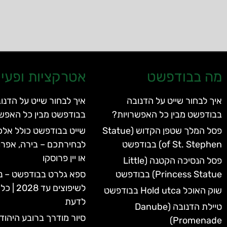
מה בבודפשט
אטרקציות ופעיל
איך לבחור שייט על הדנובה
איך לבחור שייט על הדנו
בבודפשט מבין כל האפשרויות?
בבודפשט מבין כל האפשר
פסל המלך שטפן הקדוש (Statue
שייט בבודפשט כולל אלכו
of St. Stephen) בבודפשט
לבחירתכם – בירה, אפרו
או יין פרוסקו
פסל הנסיכה הקטנה (Little
Princess Statue) בבודפשט
ספא גלרט בבודפשט – נ
לשיפוצים 
שוק האוכל Hold utca בבודפשט
לדעת
טיילת הדנובה (Danube
סיור מודרך ברובע היהוד
Promenade)