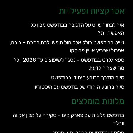
אטרקציות ופעילויות
איך לבחור שייט על הדנובה בבודפשט מבין כל
האפשרויות?
שייט בבודפשט כולל אלכוהול חופשי לבחירתכם – בירה,
אפרול שפריץ או יין פרוסקו
ספא גלרט בבודפשט – נסגר לשיפוצים עד 2028 | כל
מה שצריך לדעת
סיור מודרך ברובע היהודי בבודפשט
סיור ברובע היהודי של בודפשט עם היסטוריון
מלונות מומלצים
בודפשט מלונות עם פארק מים – סקירה על מלון אקווה
וורלד
מלונות בבודפשט ברחבי האי מרגיט