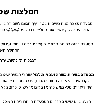
המלצות של 
מסעדה פצצה מנות טעימות בטרוףףף הגענו לשם רק ביום ה
הכול היה ללקק תאצבעות ממליצים בכל פה😋😋😋 חובה
מסעדה בנויה בקומת מרתף. מעוצבת בסגנון ייחודי עם ויטר
הקהילה האור
הגבלות תזונתיות: עזרנ
מסעדה בשרית כשרה ועממית
לכול שוחרי הבשר שאגב,
שקט ואינטימי אז זה פחות המקום, יש במקום נגנים את
היהודית" *מומלץ ממש להזמין מקום מראש, כי לרוב מלא ש
הגענו ביום שישי בצהריים המסעדה הייתה ריקה האוכל ה