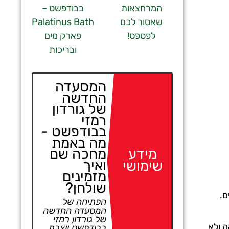
המרחצאות
בבודפשט –
שאסור לכם
Palatinus Bath
לפספס!
פארק מים
ובריכות
המסעדה
החדשה
של גורדון
רמזי
בבודפשט -
מה באמת
מחכה שם
מידע
ואיך
שימושי
מזמינים
שולחן?
ם.
הפתיחה של
המסעדה החדשה
של גורדון רמזי
ה ולא
בבודפשט יוצרת