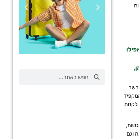
וח
פילו
,
טיסות
מציאת
הבשר
טיסה זולה?
מקפיד
 לקחת
לחצו
פה!
גשות,
ה וגם