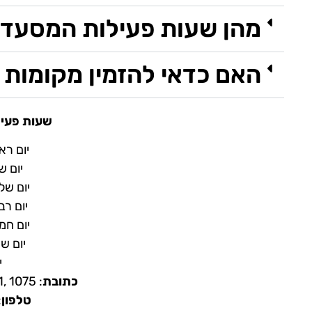
מהן שעות פעילות המסעד
האם כדאי להזמין מקומות
שעות פעיל
יום ראשון :00
יום שני 12:00
יום שלישי :00
יום רביעי :00
יום חמישי :00
יום שישי :00
י
כתובת
: Budapest, Kazinczy u. 31, 1075
טלפון
34