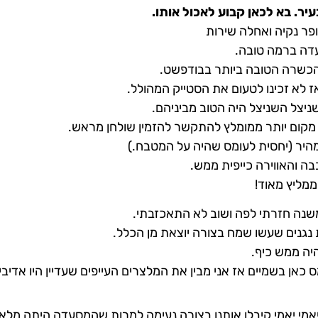
יר. בא לכאן קבוע לאכול אותו.
ר נקיה ואחלה שירות
ה ברמה טובה.
כשרה הטובה ביותר בבודפשט.
ז לא זכינו לטעום את הסטייק המהולל.
שניצל השניצל היה הטוב מביניהם.
קום יותר ממומלץ להתקשר להזמין שולחן מראש.
מהיר (יחסית לעומס שהיה על המטבח.)
ה והאווירה כייפית ממש.
ממליץ מאוד!
משנה חזרתי לפה ושוב לא התאכזבתי.
 נגנים שעשו שמח בצורה יוצאת מן הכלל.
יה ממש כיף.
כאן בשמיים אז אני מבין את המלצרים העייפים שעדיין היו אדיבי
אמי יאמי קיבלו אותנו בצורה נעימה למרות שהמסעדה היתה מלא