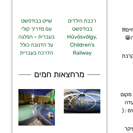
רכבת הילדים
שייט בבודפשט
בבודפשט
עם מדריך קולי
ם!!!
Hűvösvölgy,
בעברית – הפלגה
ה😁
Children's
על הדנובה כולל
Railway
הדרכה בעברית
בקרבת
מרחצאות חמים
 מקום
עדה
 : (
יקר