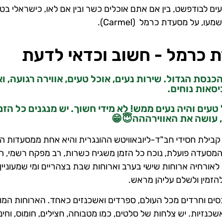
ים לבודפשט, בין אם אתם אוכלים כשר ובין אם לאו, כישראלי בט
 על מסעדת כרמל (Carmel).
 כרמל - חשוב וכדאי לדעת
ת הגדול. שירות נעים, אוכל טעים, אווירה רגועה, וא
סאות נוחים.
טעים והיה נעים ממש! לא מידי חשוך. יש מנגנים כל הזמן
, עושה את האווירההה😇😁
קבילת חסידי חב"ד-ליובאוויטש ההונגרית והיא אחת ממסעדות 
המסעדה פועלת, נוכח כל הזמן משגיח כשרות, רב מפקח רשמי, ה
רחיה ארוחות שישי בערב וארוחות שבת בצהריים ומי שמעוניין
להזמין ולשלם עליהן מראש.
ם וחרדים מכל העולם, ספרדים ואשכנזים כאחד. הארוחות המו
שכנזיות. יש צלחות של סלטים, כמו מטבוחה, חצילים, חומוס, וחינ