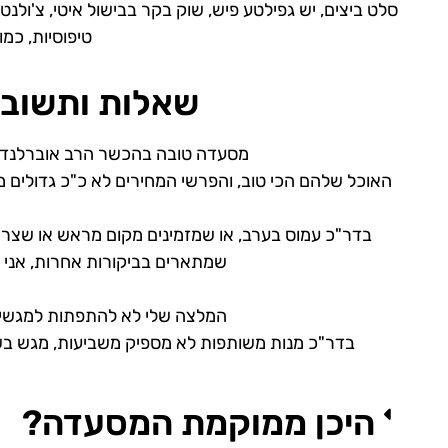
סלט ביצים, יש גפילטע פיש, שוק בקר בבישול איטי, צ'ולנט
טיפוסיות, כמ
שאלות ותשובו
מסעדה טובה בהכשר הרב אוברלנדר
האוכל שלהם הכי טוב, והפרשי המחירים לא כ"כ גדולים מהמתחר
בדר"כ עמוס בערב, או שמזמינים מקום מראש או שצריך
שמתארים בביקורות אחרות, אני המתנתי פחות מ-10
המלצה שלי לא להתפתות למגשי ב
בדר"כ מנות משותפות לא מספיק משביעות, מגש בשר
היכן ממוקמת המסעדה?