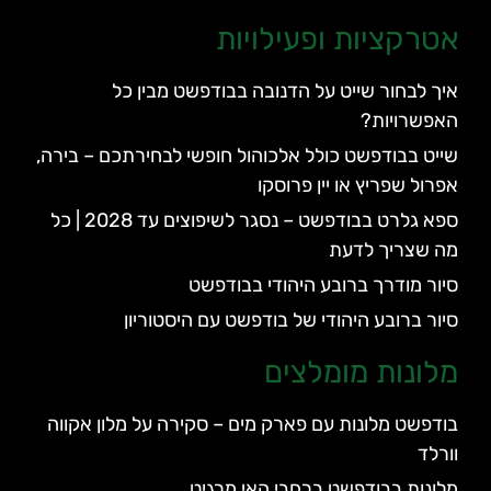
אטרקציות ופעילויות
איך לבחור שייט על הדנובה בבודפשט מבין כל
האפשרויות?
שייט בבודפשט כולל אלכוהול חופשי לבחירתכם – בירה,
אפרול שפריץ או יין פרוסקו
ספא גלרט בבודפשט – נסגר לשיפוצים עד 2028 | כל
מה שצריך לדעת
סיור מודרך ברובע היהודי בבודפשט
סיור ברובע היהודי של בודפשט עם היסטוריון
מלונות מומלצים
בודפשט מלונות עם פארק מים – סקירה על מלון אקווה
וורלד
מלונות בבודפשט ברחבי האי מרגיט