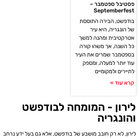
יבל ספטמבר –
Septemberf
פשט, הבירה התוססת
הונגריה, היא עיר
קטיבית ומהנה למשך
השנה, אך משהו קורה
טמבר שמרים את העיר
 יותר למעלה, ומספק
ירים ולמקומיים
 עוד »
רון - המומחה לבודפשט
ונגריה
ן, לא רק חובב מושבע של בודפשט, אלא גם בעל ידע נרחב