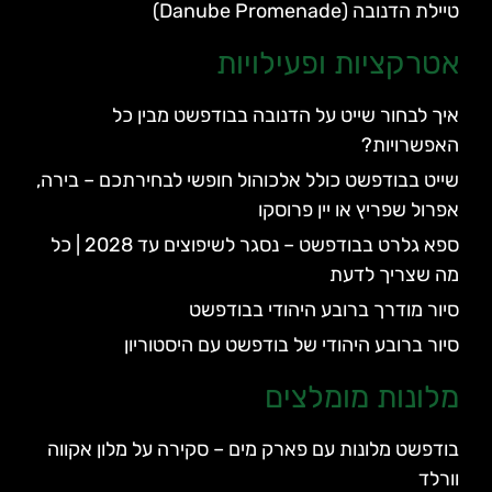
ילת הדנובה (Danube Promenade)
טרקציות ופעילויות
יך לבחור שייט על הדנובה בבודפשט מבין כל
אפשרויות?
ייט בבודפשט כולל אלכוהול חופשי לבחירתכם – בירה,
פרול שפריץ או יין פרוסקו
ספא גלרט בבודפשט – נסגר לשיפוצים עד 2028 | כל
ה שצריך לדעת
יור מודרך ברובע היהודי בבודפשט
יור ברובע היהודי של בודפשט עם היסטוריון
לונות מומלצים
ודפשט מלונות עם פארק מים – סקירה על מלון אקווה
ורלד