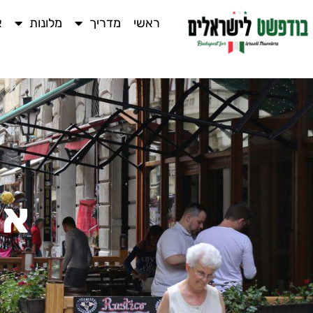
ראשי
מדריך
מלונות
א
או