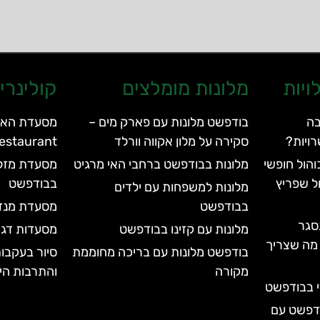
ויות
מלונות מומלצים
קולינרי
בה
בודפשט מלונות עם פארק מים –
ויות?
סקירה על מלון אקווה וורלד
Restaurant
הול חופשי
מלונות בבודפשט ברחבי האי מרגיט
ל שפריץ
בבודפשט
מלונות למשפחות עם ילדים
בבודפשט
מסעדת מנזה – Menza
סגר
מלונות עם קזינו בבודפשט
מסעדות דגי
עד 2028 | כל מה שצריך
בודפשט מלונות עם בריכה מחוממת
סיור בעקבות
מקורה
והתרבות הי
י בבודפשט
ודפשט עם