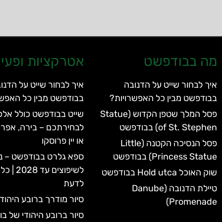
מה בבודפשט
אטרקציות ופעיל
איך לבחור שייט על הדנובה
איך לבחור שייט על הדנו
בבודפשט מבין כל האפשרויות?
בבודפשט מבין כל האפשר
פסל המלך שטפן הקדוש (Statue
שייט בבודפשט כולל אלכו
of St. Stephen) בבודפשט
לבחירתכם – בירה, אפרו
או יין פרוסקו
פסל הנסיכה הקטנה (Little
Princess Statue) בבודפשט
ספא גלרט בבודפשט – נ
לשיפוצים 
שוק האוכל Hold utca בבודפשט
לדעת
טיילת הדנובה (Danube
סיור מודרך ברובע היהוד
Promenade)
סיור ברובע היהודי של ב