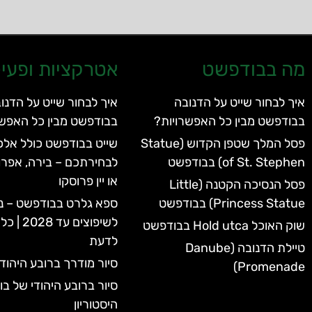
מה בבודפשט
אטרקציות ופעיל
איך לבחור שייט על הדנובה
איך לבחור שייט על הדנו
בבודפשט מבין כל האפשרויות?
בבודפשט מבין כל האפשר
פסל המלך שטפן הקדוש (Statue
שייט בבודפשט כולל אלכו
of St. Stephen) בבודפשט
לבחירתכם – בירה, אפרו
או יין פרוסקו
פסל הנסיכה הקטנה (Little
Princess Statue) בבודפשט
ספא גלרט בבודפשט – נ
לשיפוצים 
שוק האוכל Hold utca בבודפשט
לדעת
טיילת הדנובה (Danube
סיור מודרך ברובע היהוד
Promenade)
סיור ברובע היהודי של ב
היסטוריון