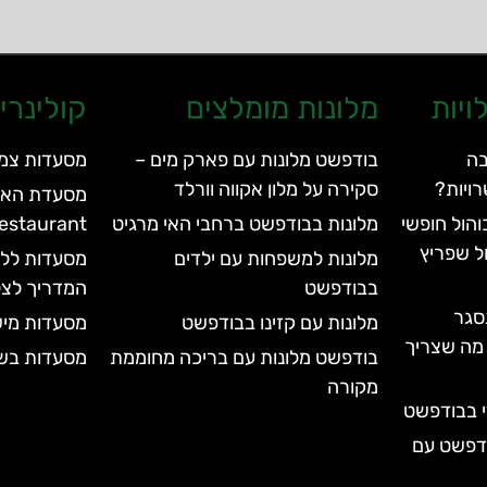
ויות
מלונות מומלצים
קולינרי
בה
בודפשט מלונות עם פארק מים –
מסעדות צמח
ויות?
סקירה על מלון אקווה וורלד
הול חופשי
מלונות בבודפשט ברחבי האי מרגיט
Restaurant
ל שפריץ
מלונות למשפחות עם ילדים
מסעדות ללא
בבודפשט
המדריך לצל
סגר
מלונות עם קזינו בבודפשט
מסעדות מיש
עד 2028 | כל מה שצריך
בודפשט מלונות עם בריכה מחוממת
מסעדות בש
מקורה
י בבודפשט
ודפשט עם