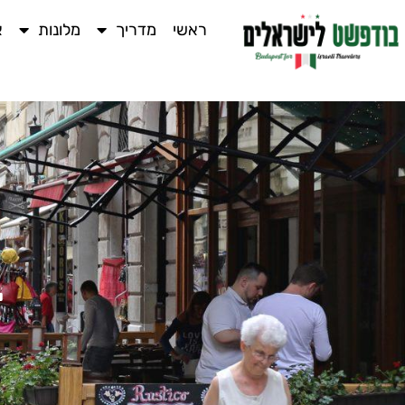
ראשי
מדריך
מלונות
א
ב