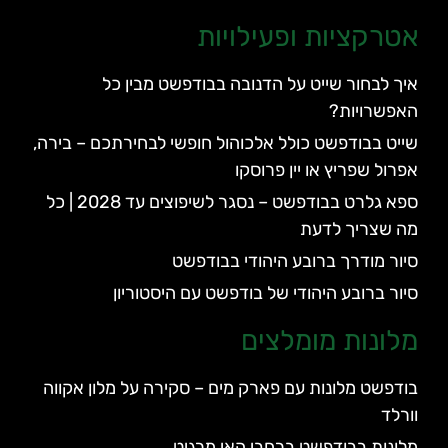
אטרקציות ופעילויות
איך לבחור שייט על הדנובה בבודפשט מבין כל
האפשרויות?
שייט בבודפשט כולל אלכוהול חופשי לבחירתכם – בירה,
אפרול שפריץ או יין פרוסקו
ספא גלרט בבודפשט – נסגר לשיפוצים עד 2028 | כל
מה שצריך לדעת
סיור מודרך ברובע היהודי בבודפשט
סיור ברובע היהודי של בודפשט עם היסטוריון
מלונות מומלצים
בודפשט מלונות עם פארק מים – סקירה על מלון אקווה
וורלד
מלונות בבודפשט ברחבי האי מרגיט