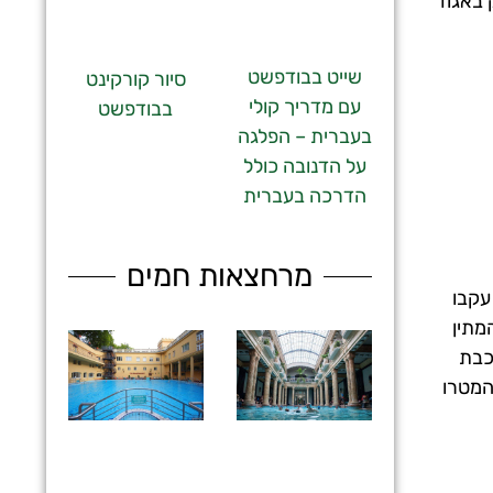
 באגוז
שייט בבודפשט
סיור קורקינט
עם מדריך קולי
בבודפשט
בעברית – הפלגה
על הדנובה כולל
הדרכה בעברית
מרחצאות חמים
עקבו
מתין
רכבת
חוב Bajcsy-Zsilinszky וגם בתחנת המטרו