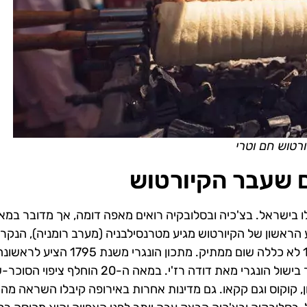
ורטוש חם וטרי
ם שעבר הקיורטוש
ו בישראל. בצ'כיה ובסלובקיה רואים מאפה דומה, אך מדובר במא
ע הראשון של הקיורטוש מגיע מטרנסילבניה (מערב רומניה), הנקר
ארץ Szekely. עם זאת, הגרסה המוקדמת הזו משנת 1784 לא כללה שום ממתיק. מתכון ה
בתהליך האפייה. ציפוי סוכר ושקדים הוזכר ב – 1876 בספר בישול הונגרי מאת דודה רז'י. במאה ה
מון, קוקוס וגם קקאו. גם מדינות אחרות באירופה קיבלו השראה מהמ