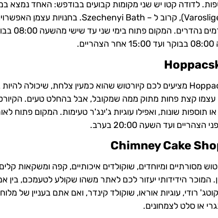
וספות. לדודה קטו יש שני מקומות קבועים בבודפש: האחד נמצא ב
העיר קרוב לבזיליקת סנט סטפן והשני בפארק העירוני (Varosliget), קרוב ל – Szechenyi Bath. בחנויות
רבות יותר. אפשר לבחור מילוי של גלידה, תוספ
Hoppacs
הנה הזדמנות מצוינת לנסות קיורטוש קצת אחר. ב – Hoppacska מציעים לכם קיורטוש שהוא כמעין צלחת, שיכולה לה
 עצמו קצת פחות מתוק ממה שמקובל, אבל בהחלט טעים. הקיורט
צמו או תוספות שונות, ואפילו עוגיות ג'ינג'ר טעימות. המקום פתוח לאו
Chimney Cake Sho
ת ברחוב Vaci והיא מציעה קיורטוש מסורתיים ומיוחדים, שוקולדים איכותיים, קפה ומשקאות קל
 המוכר הידידותי יעזור לכם לאתר משהו שקולע לטעמכם, בין א
וטג' רודי, עוגיות אוראו, שוקולד קינדר, ואם אתם בעניין של מלוחי
גרי או סלט לצמחונים.