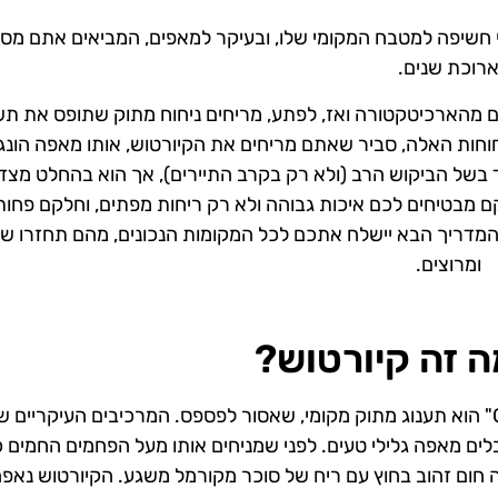
די חשיפה למטבח המקומי שלו, ובעיקר למאפים, המביאים אתם מס
רוכת שנים.
 מהארכיטקטורה ואז, לפתע, מריחים ניחוח מתוק שתופס את ת
וחות האלה, סביר שאתם מריחים את הקיורטוש, אותו מאפה הונג
 בשל הביקוש הרב (ולא רק בקרב התיירים), אך הוא בהחלט מצד
ם מבטיחים לכם איכות גבוהה ולא רק ריחות מפתים, וחלקם פחות
 המדריך הבא יישלח אתכם לכל המקומות הנכונים, מהם תחזרו ש
ומרוצים.
ה זה קיורטוש?
הקיורטוש (Kurtoskalacs), המכונה גם "Chimney Cake" הוא תענוג מתוק מקומי, שאסור לפספס. המרכיבים העיקרי
לים מאפה גלילי טעים. לפני שמניחים אותו מעל הפחמים החמים כ
 חום זהוב בחוץ עם ריח של סוכר מקורמל משגע. הקיורטוש נאפה