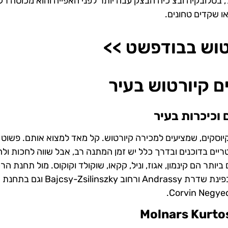
 בסלובקיה ובצ'כיה הבצק עבה יותר לפני האפייה והוא מכוסה רק
ו שקדים טחונים.
טוש בבודפשט >>
ם קיורטוש בעיר
 וכיכרות בעיר
יוסקים, שמציעים למכירה קיורטוש. קל מאד למצוא אותם. פשוט 
יים בדוכנים ובדרך כלל יש זמן המתנה רב, אבל שווה לחכות ולה
ותר הם קינמון, אגוז, וניל, קקאו, שוקולד וקוקוס. מול תחנת ה
Nyugati תמצאו דוכן כזה, קרוב לכיכר Jaszai Mari גם, בפינת שדרת Andrassy ור
Molnars Kurto