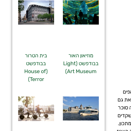
מוזיאון האור
בית הטרור
בבודפשט (Light
בבודפשט
(House of
Art Museum)
Terror)
פים
את גם
ונגרי משנת 1795 הציע לראשונה סוכר
-20 הוחלף ציפוי הסוכר-שקדים
תכון.