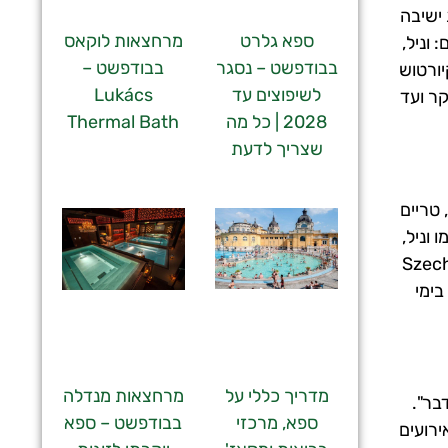
נת ישיבה
ספא גלרט
מרחצאות לוקאס
 וניל,
בבודפשט – נסגר
בבודפשט –
יורטוש
לשיפוצים עד
Lukács
לו אחד שהוא לא חם. המקום פתוח בימי שני עד ראשון מהשעה 09:00 בבוקר ועד
2028 | כל מה
Thermal Bath
שצריך לדעת
ם, טריים
 וניל,
מו פטל, תות ואוכמניות. יש מיקום קבוע בגן החיות, מאחורי Szechenyi
עיל בימי שני עד חמישי מהשעה 09:30 בבוקר ועד 16:00 ובימי שישי עד שבת מהשעה 09:30 ועד 16:00. בימי
מדריך כללי על
מרחצאות מנדלה
בר".
ספא, מרכזי
בבודפשט – ספא
ירועים