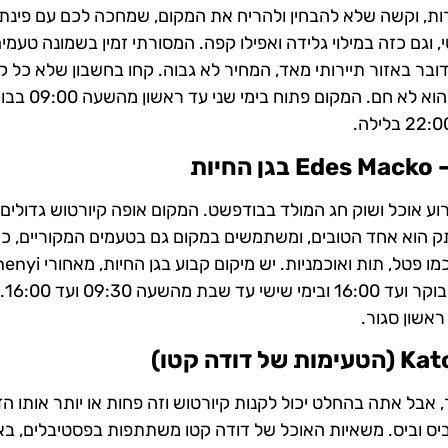
וקם ברחוב Vaci, בלב אזור התיירות, וקשה שלא להבחין ולהריח את המקום, שמחכה לכם עם פי
וגם כזה במילוי גלידה ואפילו קפה. המסורתי זמין בשמונה טעמים:
מדובר באזור תיירותי מאד, המחיר לא גבוה. קחו בחשבון שלא כל ק
שנמכר שם נאפה זה עתה במקום ולכן ייתכן ותקב
22: בלילה.
–
Edes Macko
בגן החיות
 Sekler Cake, משתתף בכל אירוע אוכל ושוק חג המולד בבודפשט. המקום אופה קיורטוש גדולי
ממותק הוא אחד הטובים, ומשתמשים במקום גם בטעמים המקוריים, כמו
אגוזים, קינמון, קקאו, קוקוס, שקדים ואף בטעמים מיוחדים, כ
Bath. המקום פ
ראשון סגור.
Kat
(הטעימות של דודה קטו)
 אבל אתה בהחלט יכול לקנות קיורטוש וזה פחות או יותר אותו הד
ביס וביס. משאיות האוכל של דודה קטו משתתפות בפסטיבלים, בא