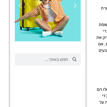
ורת
שומת
רי
יק את
. אם
בעים
טיסות
מציאת
טיסה זולה?
לחצו
פה!
ים שלו הם
די
 על