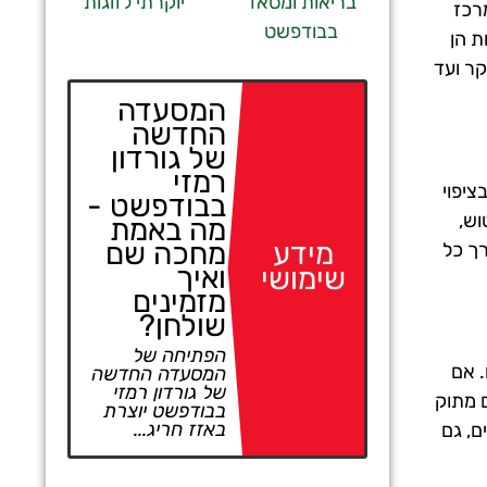
בריאות ומסאז'
יוקרתי לזוגות
מרכז
בבודפשט
 עצמן האפשרויות הן
ות שונות וקרמים נהדרים. המקום פתוח בימי שני עד שישי מהשעה 08:00 בבוקר ועד
המסעדה
החדשה
של גורדון
רמזי
יות בציפוי
בבודפשט -
וש,
מה באמת
מחכה שם
מידע
רך כל
ואיך
שימושי
מזמינים
שולחן?
הפתיחה של
ים. אם
המסעדה החדשה
של גורדון רמזי
ם מתוק
בבודפשט יוצרת
באזז חריג...
ם, גם