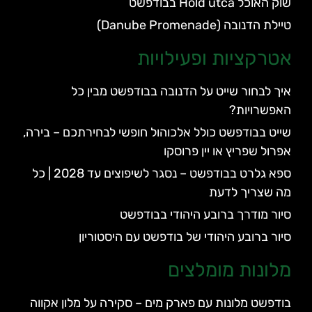
שוק האוכל Hold utca בבודפשט
טיילת הדנובה (Danube Promenade)
אטרקציות ופעילויות
איך לבחור שייט על הדנובה בבודפשט מבין כל
האפשרויות?
שייט בבודפשט כולל אלכוהול חופשי לבחירתכם – בירה,
אפרול שפריץ או יין פרוסקו
ספא גלרט בבודפשט – נסגר לשיפוצים עד 2028 | כל
מה שצריך לדעת
סיור מודרך ברובע היהודי בבודפשט
סיור ברובע היהודי של בודפשט עם היסטוריון
מלונות מומלצים
בודפשט מלונות עם פארק מים – סקירה על מלון אקווה