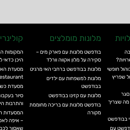
ויות
מלונות מומלצים
קולינרי
בה
בודפשט מלונות עם פארק מים –
המקומות הש
ויות?
סקירה על מלון אקווה וורלד
היכן כדאי ל
הול חופשי
מלונות בבודפשט ברחבי האי מרגיט
ל שפריץ
Restaurant
מלונות למשפחות עם ילדים
בבודפשט
מסעדת כשר דלי – 
סגר
מלונות עם קזינו בבודפשט
סיור בעקבות
עד 2028 | כל מה שצריך
והתרבות הי
בודפשט מלונות עם בריכה מחוממת
מקורה
המסעדות המ
י בבודפשט
– איפה לאכ
ודפשט עם
שאסור לכם