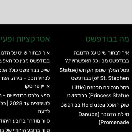
מה בבודפשט
אטרקציות ופעיל
איך לבחור שייט על הדנובה
איך לבחור שייט על הדנו
בבודפשט מבין כל האפשרויות?
בבודפשט מבין כל האפשר
פסל המלך שטפן הקדוש (Statue
שייט בבודפשט כולל אלכו
of St. Stephen) בבודפשט
לבחירתכם – בירה, אפרו
או יין פרוסקו
פסל הנסיכה הקטנה (Little
Princess Statue) בבודפשט
ספא גלרט בבודפשט – נ
לשיפוצים 
שוק האוכל Hold utca בבודפשט
לדעת
טיילת הדנובה (Danube
סיור מודרך ברובע היהוד
Promenade)
סיור ברובע היהודי של ב