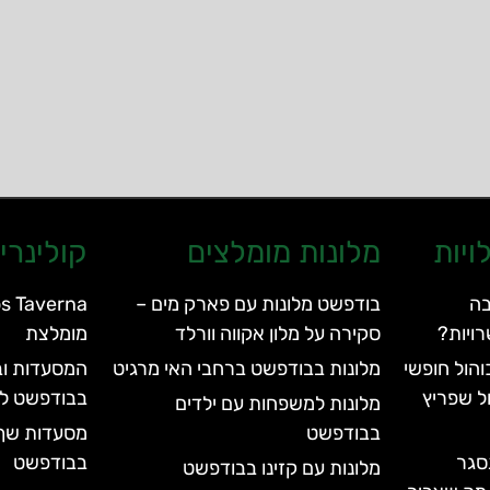
ויות
מלונות מומלצים
קולינרי
בה
בודפשט מלונות עם פארק מים –
ויות?
סקירה על מלון אקווה וורלד
מומלצת
הול חופשי
מלונות בבודפשט ברחבי האי מרגיט
המסעדות וב
ל שפריץ
בבודפשט לא
מלונות למשפחות עם ילדים
בבודפשט
מסעדות שף 
סגר
בבודפשט
מלונות עם קזינו בבודפשט