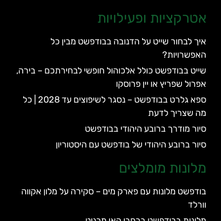
אטרקציות ופעילויות
איך לבחור שייט על הדנובה בבודפשט מבין כל
האפשרויות?
שייט בבודפשט כולל אלכוהול חופשי לבחירתכם – בירה,
אפרול שפריץ או יין פרוסקו
ספא גלרט בבודפשט – נסגר לשיפוצים עד 2028 | כל
מה שצריך לדעת
סיור מודרך ברובע היהודי בבודפשט
סיור ברובע היהודי של בודפשט עם היסטוריון
מלונות מומלצים
בודפשט מלונות עם פארק מים – סקירה על מלון אקווה
וורלד
מלונות בבודפשט ברחבי האי מרגיט