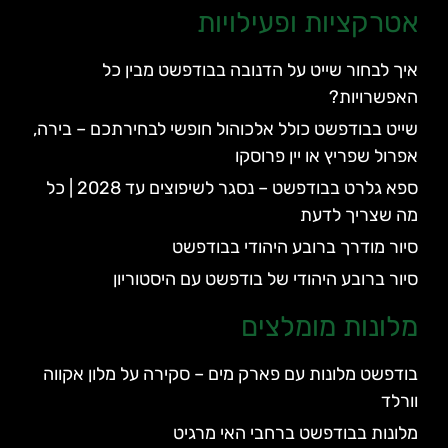
אטרקציות ופעילויות
איך לבחור שייט על הדנובה בבודפשט מבין כל
האפשרויות?
שייט בבודפשט כולל אלכוהול חופשי לבחירתכם – בירה,
אפרול שפריץ או יין פרוסקו
ספא גלרט בבודפשט – נסגר לשיפוצים עד 2028 | כל
מה שצריך לדעת
סיור מודרך ברובע היהודי בבודפשט
סיור ברובע היהודי של בודפשט עם היסטוריון
מלונות מומלצים
בודפשט מלונות עם פארק מים – סקירה על מלון אקווה
וורלד
מלונות בבודפשט ברחבי האי מרגיט