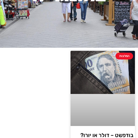
המלצות
בודפשט – דולר או יורו?