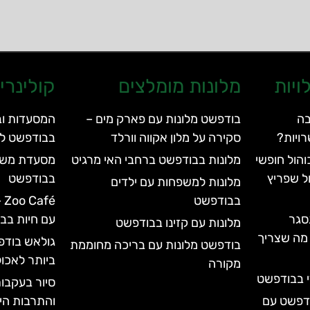
ויות
מלונות מומלצים
קולינרי
בה
בודפשט מלונות עם פארק מים –
המסעדות וב
ויות?
סקירה על מלון אקווה וורלד
בבודפשט לא
הול חופשי
מלונות בבודפשט ברחבי האי מרגיט
ל שפריץ
בבודפשט
מלונות למשפחות עם ילדים
בבודפשט
fé
סגר
עם חיות בב
מלונות עם קזינו בבודפשט
עד 2028 | כל מה שצריך
גולאש בודפ
בודפשט מלונות עם בריכה מחוממת
ביותר לאכול
מקורה
י בבודפשט
סיור בעקבות
ודפשט עם
והתרבות הי