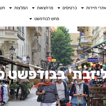
תרי תיירות
כרטיסים
מרחצאות
המלצות
חשו
מחוץ לבודפשט
יזבת' בבודפשט כ