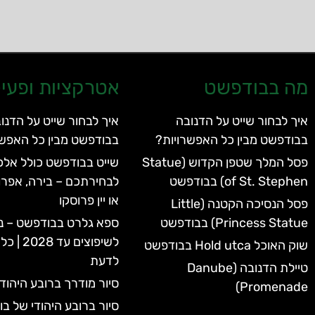
מה בבודפשט
אטרקציות ופעיל
איך לבחור שייט על הדנובה
איך לבחור שייט על הדנו
בבודפשט מבין כל האפשרויות?
בבודפשט מבין כל האפשר
פסל המלך שטפן הקדוש (Statue
שייט בבודפשט כולל אלכו
of St. Stephen) בבודפשט
לבחירתכם – בירה, אפרו
או יין פרוסקו
פסל הנסיכה הקטנה (Little
Princess Statue) בבודפשט
ספא גלרט בבודפשט – נ
לשיפוצים 
שוק האוכל Hold utca בבודפשט
לדעת
טיילת הדנובה (Danube
סיור מודרך ברובע היהוד
Promenade)
סיור ברובע היהודי של ב