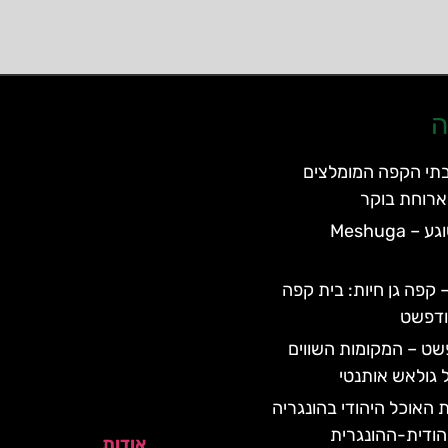
ה
תי הקפה המומלצים
רוחת בוקר
מסעדת משוגע – Meshuga
Zoo Ca – קפה גן חיות: בית קפה
ודפשט
שט – המקומות השווים
 גולאש אותנטי
 האוכל היהודי בהונגריה
הודית-ההונגרית
אודות