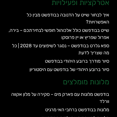
אטרקציות ופעילויות
איך לבחור שייט על הדנובה בבודפשט מבין כל
האפשרויות?
שייט בבודפשט כולל אלכוהול חופשי לבחירתכם – בירה,
אפרול שפריץ או יין פרוסקו
ספא גלרט בבודפשט – נסגר לשיפוצים עד 2028 | כל
מה שצריך לדעת
סיור מודרך ברובע היהודי בבודפשט
סיור ברובע היהודי של בודפשט עם היסטוריון
מלונות מומלצים
בודפשט מלונות עם פארק מים – סקירה על מלון אקווה
וורלד
מלונות בבודפשט ברחבי האי מרגיט