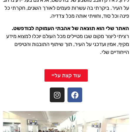
לירון, לא רק חובב מושבע של בודפשט, אלא גם בעל ידע נרחב
על העיר. ביקרתי בה עשרות פעמים לאורך השנים, חקרתי כל
פינה וכל סוד, וחוויתי אותה מכל צדדיה.
האתר שלי הוא תוצאה של אהבתי העמוקה לבודפשט.
רציתי ליצור מקום שבו מטיילים מכל העולם יוכלו למצוא מידע
מקיף, אמין ועדכני על העיר, תוך שיתוף התובנות והטיפים
הייחודיים שלי.
עוד קצת עליי