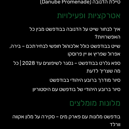
טיילת הדנובה (Danube Promenade)
אטרקציות ופעילויות
איך לבחור שייט על הדנובה בבודפשט מבין כל
האפשרויות?
שייט בבודפשט כולל אלכוהול חופשי לבחירתכם – בירה,
אפרול שפריץ או יין פרוסקו
ספא גלרט בבודפשט – נסגר לשיפוצים עד 2028 | כל
מה שצריך לדעת
סיור מודרך ברובע היהודי בבודפשט
סיור ברובע היהודי של בודפשט עם היסטוריון
מלונות מומלצים
בודפשט מלונות עם פארק מים – סקירה על מלון אקווה
וורלד