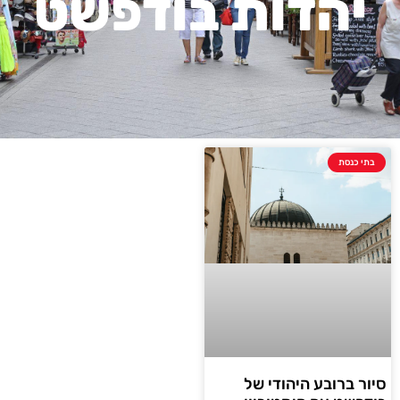
יהדות בודפשט
בתי כנסת
סיור ברובע היהודי של