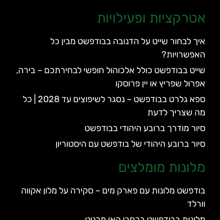
אטרקציות ופעילויות
איך לבחור שייט על הדנובה בבודפשט מבין כל
האפשרויות?
שייט בבודפשט כולל אלכוהול חופשי לבחירתכם – בירה,
אפרול שפריץ או יין פרוסקו
ספא גלרט בבודפשט – נסגר לשיפוצים עד 2028 | כל
מה שצריך לדעת
סיור מודרך ברובע היהודי בבודפשט
סיור ברובע היהודי של בודפשט עם היסטוריון
מלונות מומלצים
בודפשט מלונות עם פארק מים – סקירה על מלון אקווה
וורלד
מלונות בבודפשט ברחבי האי מרגיט