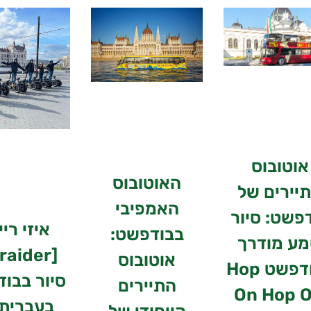
אוטובוס
האוטובוס
יירים של
האמפיבי
פשט: סיור
איזי ריי
בבודפשט:
ע מודרך
אוטובוס
בבודפשט Hop
סיור בבו
התיירים
On Hop O
בעברית 