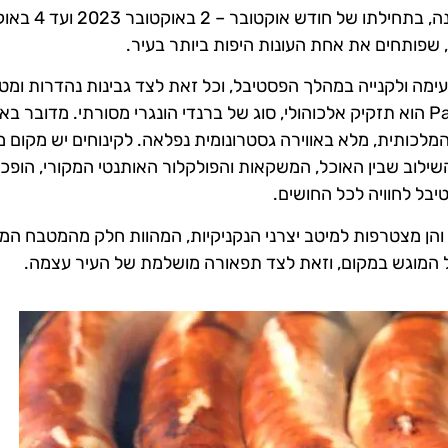
פסטיבלים ואירועים שונים. הפסטיבל הזה, שייערך, גם הש
טעימה ולקנייה במהלך הפסטיבל, וכל זאת לצד גבינות נהדרות ומט
משובחים, כשלצד כל אחד מככב גם הברנדי. ה- Palinka הוא תזקיק אלכוהולי, סוג של ברנדי הונגרי מסורתי. מדובר
לכותית, מלא באווירה גסטרונומית נפלאה. לקינוחים יש מקום מ
השילוב שבין האוכל, המשקאות והפולקלור האותנטי המקורי, הופכ
יבל לחוויה לכל החושים.
Pal משתתפות בפסטיבל, והן מצטרפות למיטב יצרני הנקניקיות, המהוות חלק מהמטבח ה
כל המוגש במקום, וזאת לצד תפאורה מושלמת של העיר עצמה.