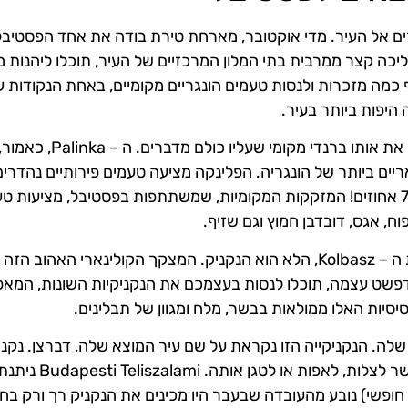
רים אל העיר. מדי אוקטובר, מארחת טירת בודה את אחד הפסטיבל
יכה קצר ממרבית בתי המלון המרכזיים של העיר, תוכלו ליהנות מ
כמה מזכרות ולנסות טעמים הונגריים מקומיים, באחת הנקודות ע
היפות ביותר בעיר.
אבל, לפני הביקור בפסטיבל עצמו, כדאי לכם להכיר מעט את אותו ברנדי מקומי שע
יים ביותר של הונגריה. הפלינקה מציעה טעמים פירותיים נהדרים
שימו לב: תכולת האלכוהול של המשקה היא בין 40 ל – 70 אחוזים! המזקקות המקומיות, שמשתתפות בפסטיבל, מציעו
ח, אגס, דובדבן חמוץ וגם שזיף.
ובאשר לנקניקיות: כל תפריט הונגרי טיפוסי כולל לרוב את ה – Kolbasz, הלא הוא הנקניק. המצקך הקולינארי האהו
ודפשט עצמה, תוכלו לנסות בעצמכם את הנקניקיות השונות, המאפי
יסיות האלו ממולאות בבשר, מלח ומגוון של תבלינים.
המפורסם שלה. הנקניקייה הזו נקראת על שם עיר המוצא שלה, דברצן. נקני
החזיר או הבקר הזו נצבעת במנות נדיבות של פפריקה ואפשר לצל
 חופשי) נובע מהעובדה שבעבר היו מכינים את הנקניק רך ורק בח