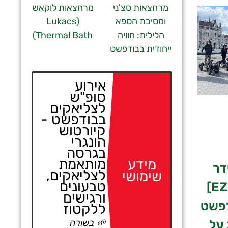
מרחצאות סצ'ני
מרחצאות לוקאש
ומסיבת הספא
(Lukacs
הלילית: חוויה
Thermal Bath)
ייחודית בבודפשט
אירוע
סופ"ש
לצליאקים
בבודפשט -
קיורטוש
הונגרי
בגרסה
מותאמת
מידע
דר
לצליאקים,
שימושי
טבעונים
[EZraider]
ורגישים
דפשט
ללקטוז
🌱 בשורה
על