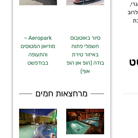
רי,
ה, שחתוכה לרוב
 מחבת
סיור באוטובוס
Aeropark –
חשמלי פתוח
מוזיאון המטוסים
באיזור טירת
והתעופה
ט
בודה (הופ און הופ
בבודפשט
אוף)
מרחצאות חמים