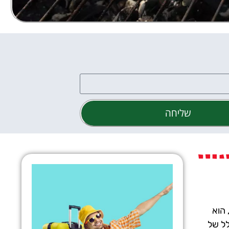
שליחה
הברנדי של בודפשט, או, כפי שמכונה על ידי המקומיים "Budapest Palinka es Kolbasz Fesztival", הוא
לל של