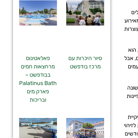
ים
אירוע
וצרות
ליו כולם מדברים. ה – Palinka, כאמור, הוא
פאלאטינוס
, אבל
סיור היכרות עם
מרחצאות חמים
ת טעמים
מרכז בודפשט
בבודפשט –
Palatinus Bath
ב הזה שונה
פארק מים
ינות
ובריכות
קיית
ות, לאפות או לטגן אותה. Budapesti Teliszalami ניתנת לזיהוי
ודשים