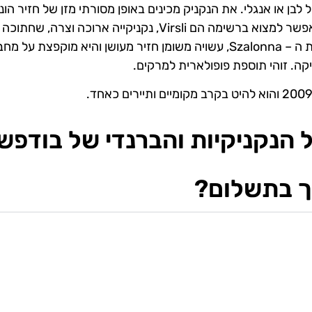
ן או אנגלי. את הנקניק מכינים באופן מסורתי מזן של חזיר הונג
שהפך למפורסם מאד בטעמו העסיסי. נקניקים נוספים שאפשר למצוא ברשימה הם Virsli, נקניקייה ארוכה וצר
ומוגשת בתבשיל ירקות או אפילו לארוחת הבוקר וגם את ה – Szalonna, עשויה משומן חזיר מעושן והיא מוקפצת על
קה. זוהי תוספת פופולארית למרקים.
 הנקניקיות והברנדי של בודפש
ך בתשלום?