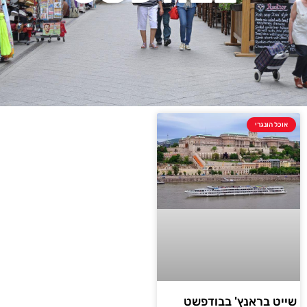
אוכל הונגרי
שייט בראנץ' בבודפשט