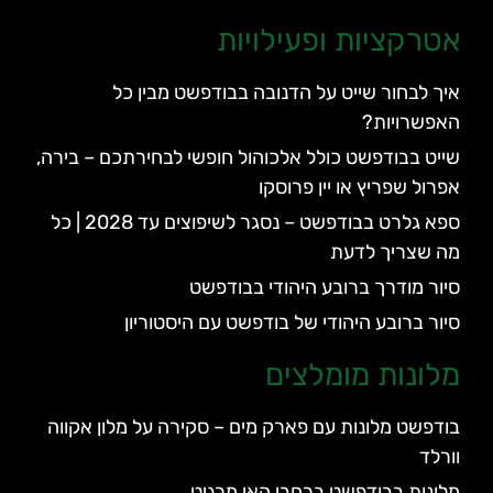
אטרקציות ופעילויות
איך לבחור שייט על הדנובה בבודפשט מבין כל
האפשרויות?
שייט בבודפשט כולל אלכוהול חופשי לבחירתכם – בירה,
אפרול שפריץ או יין פרוסקו
ספא גלרט בבודפשט – נסגר לשיפוצים עד 2028 | כל
מה שצריך לדעת
סיור מודרך ברובע היהודי בבודפשט
סיור ברובע היהודי של בודפשט עם היסטוריון
מלונות מומלצים
בודפשט מלונות עם פארק מים – סקירה על מלון אקווה
וורלד
מלונות בבודפשט ברחבי האי מרגיט