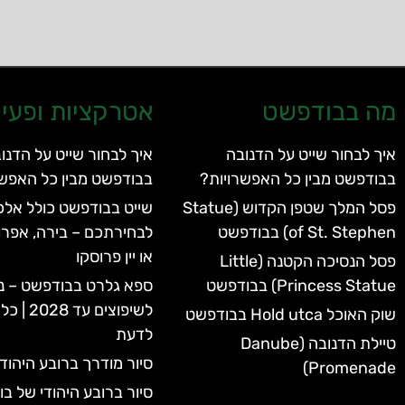
מה בבודפשט
אטרקציות ופעיל
איך לבחור שייט על הדנובה
איך לבחור שייט על הדנו
בבודפשט מבין כל האפשרויות?
בבודפשט מבין כל האפשר
פסל המלך שטפן הקדוש (Statue
שייט בבודפשט כולל אלכו
of St. Stephen) בבודפשט
לבחירתכם – בירה, אפרו
או יין פרוסקו
פסל הנסיכה הקטנה (Little
Princess Statue) בבודפשט
ספא גלרט בבודפשט – נ
לשיפוצים 
שוק האוכל Hold utca בבודפשט
לדעת
טיילת הדנובה (Danube
סיור מודרך ברובע היהוד
Promenade)
סיור ברובע היהודי של ב