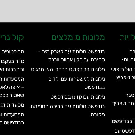
ויות
מלונות מומלצים
קולינרי
בה
בודפשט מלונות עם פארק מים –
הרופטופים 
ויות?
סקירה על מלון אקווה וורלד
סיור בעקבות
הול חופשי
מלונות בבודפשט ברחבי האי מרגיט
והתרבות הי
ל שפריץ
מלונות למשפחות עם ילדים
המסעדות המ
בבודפשט
– איפה לאכ
סגר
שאסור לכם
מלונות עם קזינו בבודפשט
עד 2028 | כל מה שצריך
מסעדות דגי
בודפשט מלונות עם בריכה מחוממת
מקורה
המסעדות וב
י בבודפשט
בבודפשט לא
ודפשט עם