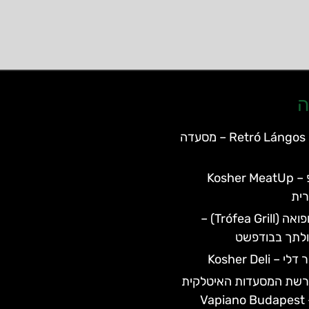
ה
Retró Lángos Budapest – מסעדה
כשר מיטאפ – Kosher MeatUp
ית
מסעדת טרופואה (Trófea Grill) –
כולתך בבודפשט
Kosher Deli
רשת המסעדות האיטלקית
V