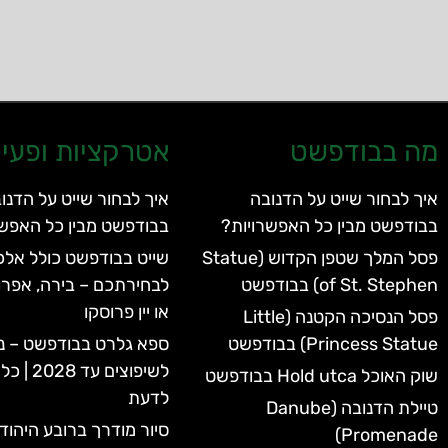
מה בבודפשט
אטרקציות ופעיל
איך לבחור שייט על הדנובה
איך לבחור שייט על הדנו
בבודפשט מבין כל האפשרויות?
בבודפשט מבין כל האפשר
פסל המלך שטפן הקדוש (Statue
שייט בבודפשט כולל אלכו
of St. Stephen) בבודפשט
לבחירתכם – בירה, אפרו
או יין פרוסקו
פסל הנסיכה הקטנה (Little
Princess Statue) בבודפשט
ספא גלרט בבודפשט – נ
לשיפוצים 
שוק האוכל Hold utca בבודפשט
לדעת
טיילת הדנובה (Danube
סיור מודרך ברובע היהוד
Promenade)