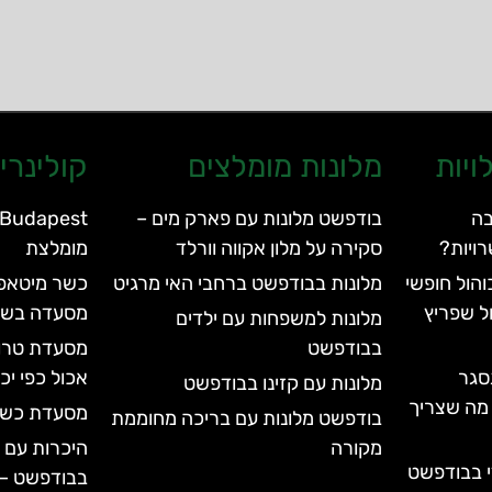
ויות
מלונות מומלצים
קולינרי
בה
בודפשט מלונות עם פארק מים –
ויות?
סקירה על מלון אקווה וורלד
מומלצת
הול חופשי
מלונות בבודפשט ברחבי האי מרגיט
ל שפריץ
מסעדה בשר
מלונות למשפחות עם ילדים
בבודפשט
סגר
אכול כפי י
מלונות עם קזינו בבודפשט
עד 2028 | כל מה שצריך
מסעדת כשר דלי – 
בודפשט מלונות עם בריכה מחוממת
מקורה
היכרות עם 
י בבודפשט
בבודפשט – apiano Budapest