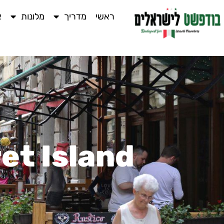
ראשי
מדריך
מלונות
א
et Island