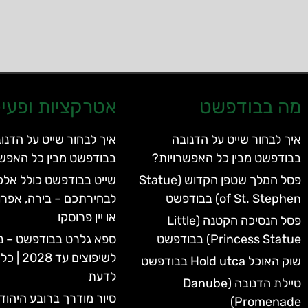
מה בבודפשט
אטרקציות ופעיל
איך לבחור שייט על הדנובה
איך לבחור שייט על הדנו
בבודפשט מבין כל האפשרויות?
בבודפשט מבין כל האפשר
פסל המלך שטפן הקדוש (Statue
שייט בבודפשט כולל אלכו
of St. Stephen) בבודפשט
לבחירתכם – בירה, אפרו
או יין פרוסקו
פסל הנסיכה הקטנה (Little
Princess Statue) בבודפשט
ספא גלרט בבודפשט – נ
לשיפוצים 
שוק האוכל Hold utca בבודפשט
לדעת
טיילת הדנובה (Danube
סיור מודרך ברובע היהוד
Promenade)