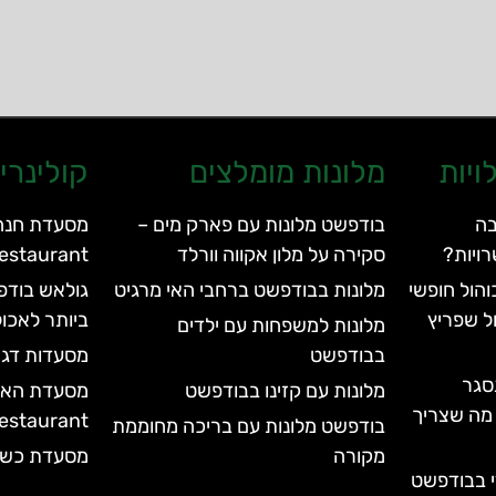
ויות
מלונות מומלצים
קולינרי
בה
בודפשט מלונות עם פארק מים –
ויות?
סקירה על מלון אקווה וורלד
rden Restaurant
הול חופשי
מלונות בבודפשט ברחבי האי מרגיט
גולאש בודפ
ל שפריץ
ביותר לאכול
מלונות למשפחות עם ילדים
בבודפשט
מסעדות דגי
סגר
מלונות עם קזינו בבודפשט
עד 2028 | כל מה שצריך
Restaurant
בודפשט מלונות עם בריכה מחוממת
מקורה
מסעדת כשר דלי – 
י בבודפשט