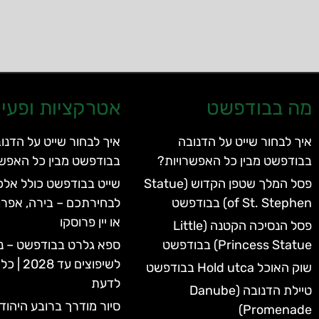
מה בבודפשט
אטרקציות ופעיל
איך לבחור שייט על הדנובה
איך לבחור שייט על הדנו
בבודפשט מבין כל האפשרויות?
בבודפשט מבין כל האפשר
פסל המלך שטפן הקדוש (Statue
שייט בבודפשט כולל אלכו
of St. Stephen) בבודפשט
לבחירתכם – בירה, אפרו
או יין פרוסקו
פסל הנסיכה הקטנה (Little
Princess Statue) בבודפשט
ספא גלרט בבודפשט – נ
לשיפוצים 
שוק האוכל Hold utca בבודפשט
לדעת
טיילת הדנובה (Danube
סיור מודרך ברובע היהוד
Promenade)