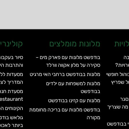
ויות
מלונות מומלצים
קולינרי
בה
בודפשט מלונות עם פארק מים –
סיור בעקבות
ויות?
סקירה על מלון אקווה וורלד
והתרבות הי
הול חופשי
מלונות בבודפשט ברחבי האי מרגיט
מסעדות ללא
ל שפריץ
המדריך לצל
מלונות למשפחות עם ילדים
בבודפשט
סגר
rden Restaurant
מלונות עם קזינו בבודפשט
עד 2028 | כל מה שצריך
הקינוחים הכ
בודפשט מלונות עם בריכה מחוממת
מקורה
גולאש בודפ
י בבודפשט
ביותר לאכול