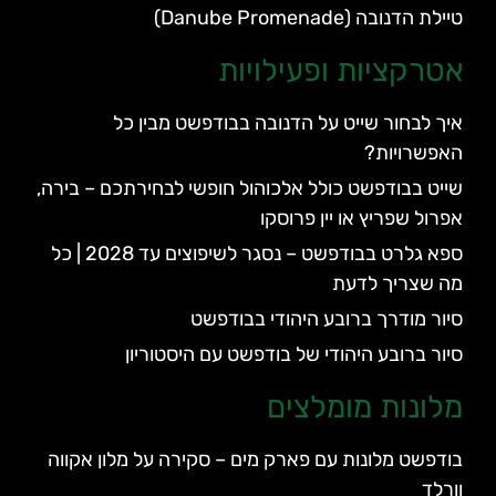
טיילת הדנובה (Danube Promenade)
אטרקציות ופעילויות
איך לבחור שייט על הדנובה בבודפשט מבין כל
האפשרויות?
שייט בבודפשט כולל אלכוהול חופשי לבחירתכם – בירה,
אפרול שפריץ או יין פרוסקו
ספא גלרט בבודפשט – נסגר לשיפוצים עד 2028 | כל
מה שצריך לדעת
סיור מודרך ברובע היהודי בבודפשט
סיור ברובע היהודי של בודפשט עם היסטוריון
מלונות מומלצים
בודפשט מלונות עם פארק מים – סקירה על מלון אקווה
וורלד