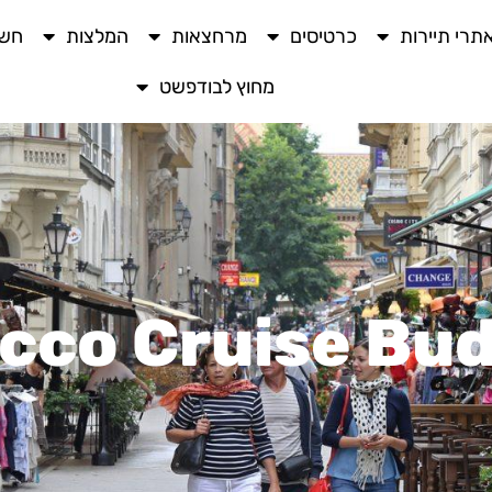
תרי תיירות
כרטיסים
מרחצאות
המלצות
חשו
מחוץ לבודפשט
cco Cruise Bu