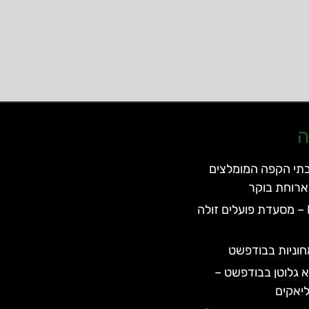
ה
תי הקפה המומלצים
רוחת בוקר
Frici Papa – מסעדת פועלים זולה
וניות בבודפשט
 גלוטן בבודפשט –
יאקים