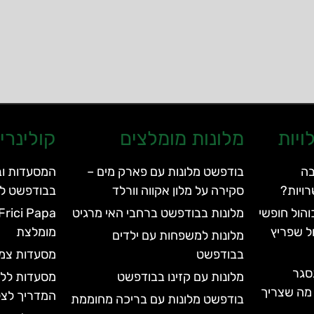
ויות
מלונות מומלצים
קולינרי
בה
בודפשט מלונות עם פארק מים –
המסעדות וב
ויות?
סקירה על מלון אקווה וורלד
בבודפשט לא
הול חופשי
מלונות בבודפשט ברחבי האי מרגיט
ל שפריץ
מומלצת
מלונות למשפחות עם ילדים
בבודפשט
מסעדות צמח
סגר
מלונות עם קזינו בבודפשט
מסעדות ללא
עד 2028 | כל מה שצריך
המדריך לצל
בודפשט מלונות עם בריכה מחוממת