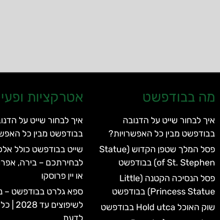
מה בבודפשט
אטרקציות ופעיל
איך לבחור שייט על הדנובה
איך לבחור שייט על הדנו
בבודפשט מבין כל האפשרויות?
בבודפשט מבין כל האפשר
פסל המלך שטפן הקדוש (Statue
שייט בבודפשט כולל אלכו
of St. Stephen) בבודפשט
לבחירתכם – בירה, אפרו
או יין פרוסקו
פסל הנסיכה הקטנה (Little
Princess Statue) בבודפשט
ספא גלרט בבודפשט – נ
לשיפוצים 
שוק האוכל Hold utca בבודפשט
לדעת