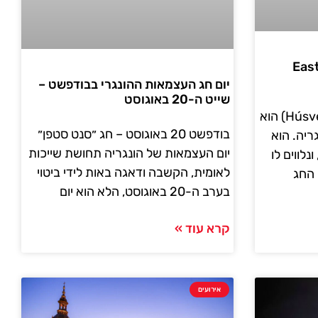
ט (Easter in
יום חג העצמאות ההונגרי בבודפשט –
שייט ה-20 באוגוסט
חג הפסחא (או בהונגרית – Húsvét) הוא
בודפשט 20 באוגוסט – חג ״סנט סטפן״
ריה. הוא
יום העצמאות של הונגריה תחושת שייכות
לווים לו
לאומית, הקשבה ודאגה באות לידי ביטוי
 החג
בערב ה-20 באוגוסט, הלא הוא יום
קרא עוד »
אירועים