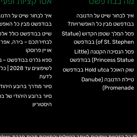
מה בבודפשט
אטרקציות ופעיל
איך לבחור שייט על הדנובה
איך לבחור שייט על הדנו
בבודפשט מבין כל האפשרויות?
בבודפשט מבין כל האפשר
פסל המלך שטפן הקדוש (Statue
שייט בבודפשט כולל אלכו
of St. Stephen) בבודפשט
לבחירתכם – בירה, אפרו
או יין פרוסקו
פסל הנסיכה הקטנה (Little
Princess Statue) בבודפשט
ספא גלרט בבודפשט – נ
לשיפוצים 
שוק האוכל Hold utca בבודפשט
לדעת
טיילת הדנובה (Danube
סיור מודרך ברובע היהוד
Promenade)
סיור ברובע היהודי של ב
היסטוריון