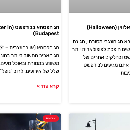
Halloween)
חג הפסחא בבודפש
Budapest)
א חג הונגרי מסורתי, חגיגת
שים הופכת לפופולארית יותר
חג האביב החשוב ביותר בהונג
שט ובחלקים אחרים של
משופע במסורת ובאוכל טעים, ונ
אתם מגיעים לבודפשט
שלל של אירועים. לרוב "נופל"
בות
קרא עוד »
אירועים