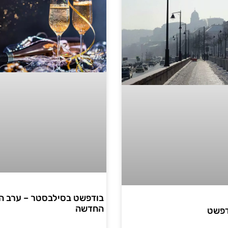
בודפשט בסילבסטר – ערב ה
החדשה
דפשט