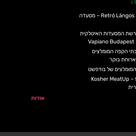
ה
Retró Lángos Budapest – מסעדה
רשת המסעדות האיטלקית
V
תי הקפה המומלצים
רוחת בוקר
המומלצים של בודפשט
כשר מיטאפ – Kosher MeatUp
ית
אודות