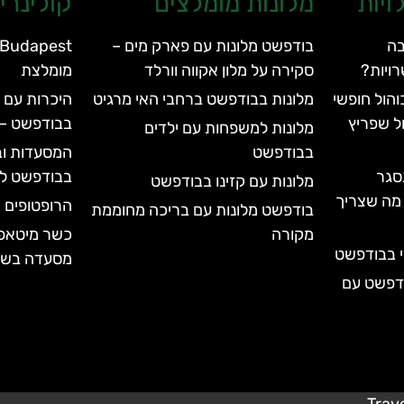
ויות
מלונות מומלצים
קולינרי
בה
בודפשט מלונות עם פארק מים –
ויות?
סקירה על מלון אקווה וורלד
מומלצת
הול חופשי
מלונות בבודפשט ברחבי האי מרגיט
היכרות עם 
ל שפריץ
בבודפשט – apiano Budapest
מלונות למשפחות עם ילדים
בבודפשט
המסעדות וב
סגר
בבודפשט לא
מלונות עם קזינו בבודפשט
עד 2028 | כל מה שצריך
הרופטופים 
בודפשט מלונות עם בריכה מחוממת
מקורה
י בבודפשט
מסעדה בשר
ודפשט עם