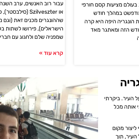
עבור רוב האנשים, ערב השנה
בעולם מציעות קסם חורפי
או Szilveszter (סילבסטר),
בודפשט במהלך חודש
שההונגרים מכנים זאת (וגם מר
 הונגריה היפה היא קרה
הישראלים), פירושו לשתות בק
ודש הזה ומאתגר מאד
שמפניה שלם ולחגוג עם חברים
קרא עוד »
ריה
ל העיר. ביקרתי
י אותה מכל
ליצור מקום
 העיר, תוך