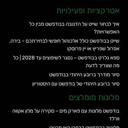
אטרקציות ופעילויות
איך לבחור שייט על הדנובה בבודפשט מבין כל
האפשרויות?
שייט בבודפשט כולל אלכוהול חופשי לבחירתכם – בירה,
אפרול שפריץ או יין פרוסקו
ספא גלרט בבודפשט – נסגר לשיפוצים עד 2028 | כל
מה שצריך לדעת
סיור מודרך ברובע היהודי בבודפשט
סיור ברובע היהודי של בודפשט עם היסטוריון
מלונות מומלצים
בודפשט מלונות עם פארק מים – סקירה על מלון אקווה
וורלד
מלונות בבודפשט ברחבי האי מרגיט