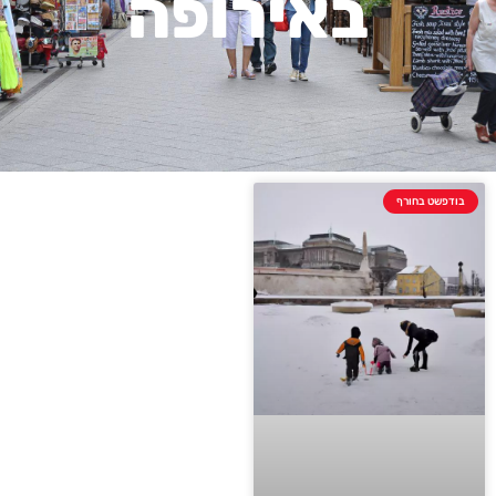
באירופה
בודפשט בחורף