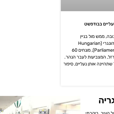
ליים בבודפשט
בה, ממש מול בניין
הפרלמנט ההונגרי (Hungarian
Parliament Building), מונחים 60
ברזל, המצביעות לעבר הנהר.
תהיינה אותן נעליים, סיפור
ריה
ל העיר. ביקרתי