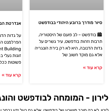
סיור מודרך ברובע היהודי בבודפשט
אנדרטת הנע
🏙️ בודפשט – לב פועם של היסטוריה,
על גדות הדנו
תרבות וזהות בודפשט, עיר גשרים על
גדות הדנובה, היא לא רק בירת הונגריה
אלא גם מוקד חשוב של
זוגות נעלי 
פשוטות ככל ש
קרא עוד »
קרא עוד »
לירון - המומחה לבודפשט והונג
לירון, לא רק חובב מושבע של בודפשט, אלא גם בעל ידע נרחב ע