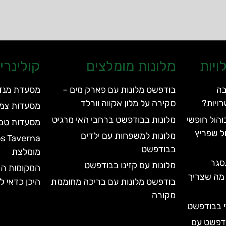
ויות
מלונות מומלצים
קולינרי
בה
בודפשט מלונות עם פארק מים –
מסעדת מנזה – Menza
ויות?
סקירה על מלון אקווה וורלד
מסעדות צמח
הול חופשי
מלונות בבודפשט ברחבי האי מרגיט
מסעדות טבע
ל שפריץ
מלונות למשפחות עם ילדים
בבודפשט
מומלצת
סגר
מלונות עם קזינו בבודפשט
המקומות הש
עד 2028 | כל מה שצריך
בודפשט מלונות עם בריכה מחוממת
היכן כדאי ל
מקורה
י בבודפשט
ודפשט עם