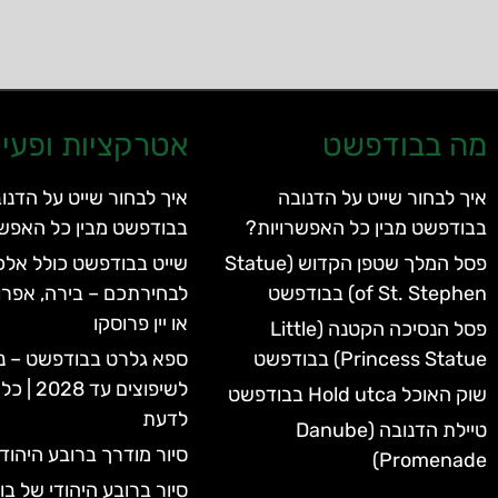
מה בבודפשט
אטרקציות ופעיל
איך לבחור שייט על הדנובה
איך לבחור שייט על הדנו
בבודפשט מבין כל האפשרויות?
בבודפשט מבין כל האפשר
פסל המלך שטפן הקדוש (Statue
שייט בבודפשט כולל אלכו
of St. Stephen) בבודפשט
לבחירתכם – בירה, אפרו
או יין פרוסקו
פסל הנסיכה הקטנה (Little
Princess Statue) בבודפשט
ספא גלרט בבודפשט – נ
לשיפוצים 
שוק האוכל Hold utca בבודפשט
לדעת
טיילת הדנובה (Danube
סיור מודרך ברובע היהוד
Promenade)
סיור ברובע היהודי של ב