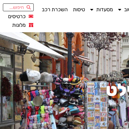
ב
מסעדות
טיסות
השכרת רכב
כרטיסים
מלונות
לט