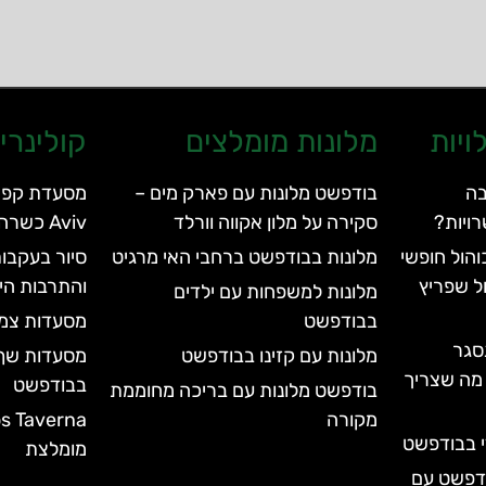
ויות
מלונות מומלצים
קולינרי
בה
בודפשט מלונות עם פארק מים –
ויות?
סקירה על מלון אקווה וורלד
Aviv כשרה
הול חופשי
מלונות בבודפשט ברחבי האי מרגיט
סיור בעקבות
ל שפריץ
והתרבות הי
מלונות למשפחות עם ילדים
בבודפשט
מסעדות צמח
סגר
מלונות עם קזינו בבודפשט
מסעדות שף 
עד 2028 | כל מה שצריך
בבודפשט
בודפשט מלונות עם בריכה מחוממת
מקורה
י בבודפשט
מומלצת
ודפשט עם