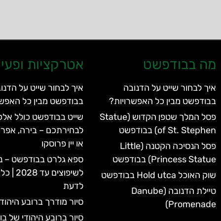
מה בבודפשט
אטרקציות ופעיל
איך לבחור שייט על הדנובה
איך לבחור שייט על הדנו
בבודפשט מבין כל האפשרויות?
בבודפשט מבין כל האפשר
פסל המלך שטפן הקדוש (Statue
שייט בבודפשט כולל אלכו
of St. Stephen) בבודפשט
לבחירתכם – בירה, אפרו
או יין פרוסקו
פסל הנסיכה הקטנה (Little
Princess Statue) בבודפשט
ספא גלרט בבודפשט – נ
לשיפוצים 
שוק האוכל Hold utca בבודפשט
לדעת
טיילת הדנובה (Danube
סיור מודרך ברובע היהוד
Promenade)
סיור ברובע היהודי של ב