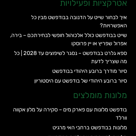
אטרקציות ופעילויות
איך לבחור שייט על הדנובה בבודפשט מבין כל
האפשרויות?
שייט בבודפשט כולל אלכוהול חופשי לבחירתכם – בירה,
אפרול שפריץ או יין פרוסקו
ספא גלרט בבודפשט – נסגר לשיפוצים עד 2028 | כל
מה שצריך לדעת
סיור מודרך ברובע היהודי בבודפשט
סיור ברובע היהודי של בודפשט עם היסטוריון
מלונות מומלצים
בודפשט מלונות עם פארק מים – סקירה על מלון אקווה
וורלד
מלונות בבודפשט ברחבי האי מרגיט