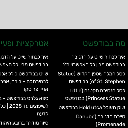
מה בבודפשט
אטרקציות ופעיל
איך לבחור שייט על הדנובה
איך לבחור שייט על הדנו
בבודפשט מבין כל האפשרויות?
בבודפשט מבין כל האפשר
פסל המלך שטפן הקדוש (Statue
שייט בבודפשט כולל אלכו
of St. Stephen) בבודפשט
לבחירתכם – בירה, אפרו
או יין פרוסקו
פסל הנסיכה הקטנה (Little
Princess Statue) בבודפשט
ספא גלרט בבודפשט – נ
לשיפוצים 
שוק האוכל Hold utca בבודפשט
לדעת
טיילת הדנובה (Danube
סיור מודרך ברובע היהוד
Promenade)