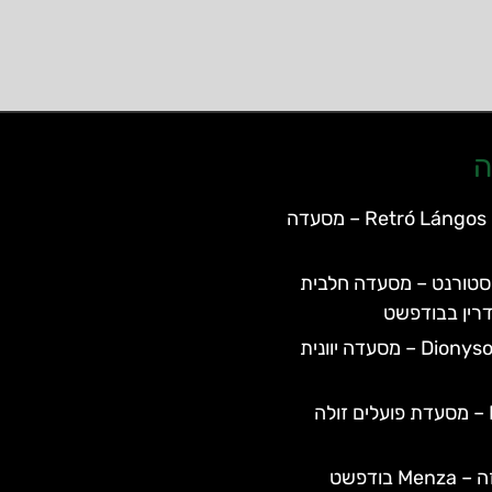
ה
Retró Lángos Budapest – מסעדה
סטורנט – מסעדה חלבית
רין בבודפשט
Dionysos Taverna – מסעדה יוונית
Frici Papa – מסעדת פועלים זולה
 בודפשט