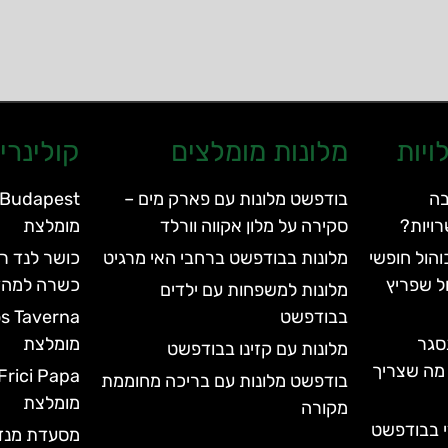
ויות
מלונות מומלצים
קולינרי
בה
בודפשט מלונות עם פארק מים –
ויות?
סקירה על מלון אקווה וורלד
מומלצת
הול חופשי
מלונות בבודפשט ברחבי האי מרגיט
כושר לנד ר
ל שפריץ
כשרה למהד
מלונות למשפחות עם ילדים
בבודפשט
סגר
מומלצת
מלונות עם קזינו בבודפשט
עד 2028 | כל מה שצריך
בודפשט מלונות עם בריכה מחוממת
מומלצת
מקורה
י בבודפשט
מסעדת מנזה – Menza