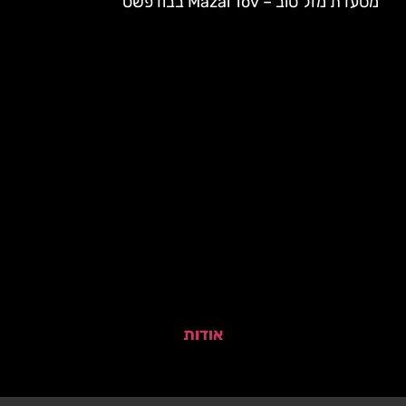
מסעדת מזל טוב – Mazal Tov בבודפשט
אודות