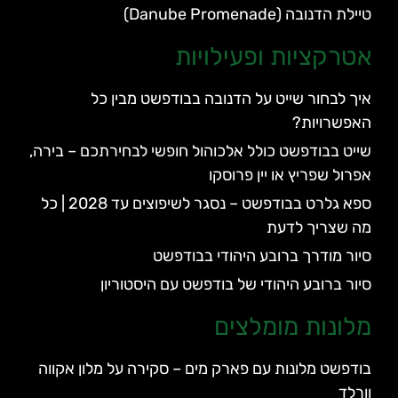
טיילת הדנובה (Danube Promenade)
אטרקציות ופעילויות
איך לבחור שייט על הדנובה בבודפשט מבין כל
האפשרויות?
שייט בבודפשט כולל אלכוהול חופשי לבחירתכם – בירה,
אפרול שפריץ או יין פרוסקו
ספא גלרט בבודפשט – נסגר לשיפוצים עד 2028 | כל
מה שצריך לדעת
סיור מודרך ברובע היהודי בבודפשט
סיור ברובע היהודי של בודפשט עם היסטוריון
מלונות מומלצים
בודפשט מלונות עם פארק מים – סקירה על מלון אקווה
וורלד